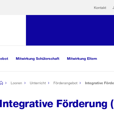
Hilfs
Sprunglink:
Kontakt
Navigation
sauswahl
vigation
m Inhalt
r Suche
gebot
Mitwirkung Schülerschaft
Mitwirkung Eltern
Looren
Unterricht
Förderangebot
Integrative Förde
[no
title]
Integrative Förderung (