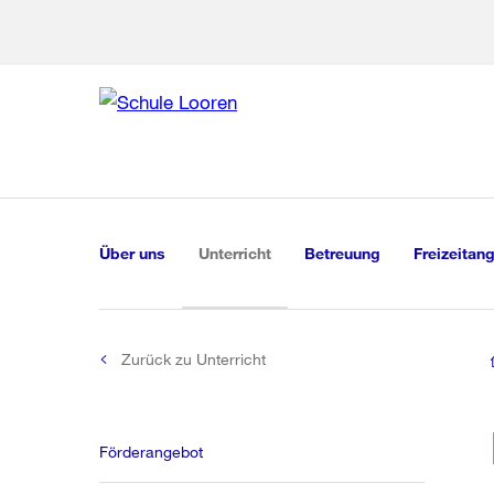
Zur Bereich
Zur Hilfsna
Zu
Zu
Global
Navigation
(aktiv)
Über uns
Unterricht
Betreuung
Freizeitan
Zurück zu Unterricht
Förderangebot