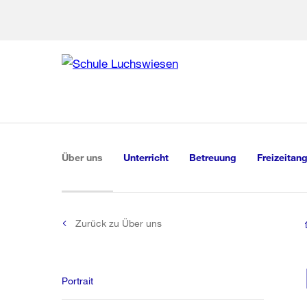
Zur Bereich
Zur Hilfsna
Zu
Zu
Global
Navigation
(aktiv)
Über uns
Unterricht
Betreuung
Freizeitan
Zurück zu Über uns
Portrait