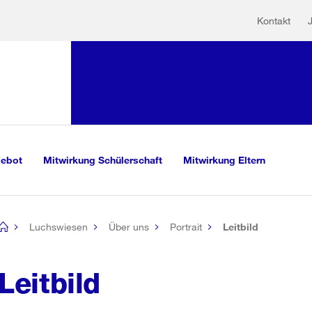
Hilfs
Sprunglink:
Kontakt
Navigation
sauswahl
vigation
m Inhalt
r Suche
gebot
Mitwirkung Schülerschaft
Mitwirkung Eltern
Luchswiesen
Über uns
Portrait
Leitbild
[no
title]
Leitbild