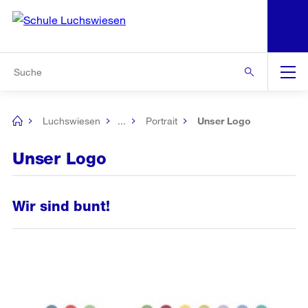
N
S
Zur Bereichsauswahl
Zur Hilfsnavigation
Zum Inhalt
Zur Suche
Suche
Global
Navigation
Luchswiesen
...
Portrait
Unser Logo
[no
title]
Unser Logo
Wir sind bunt!