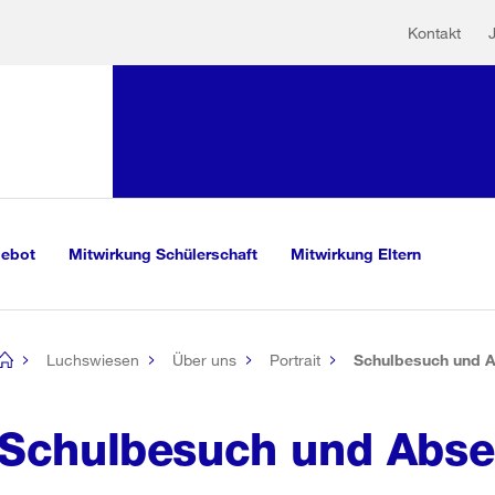
Hilfs
Sprunglink:
Kontakt
Navigation
sauswahl
vigation
m Inhalt
r Suche
gebot
Mitwirkung Schülerschaft
Mitwirkung Eltern
Luchswiesen
Über uns
Portrait
Schulbesuch und 
[no
title]
Schulbesuch und Abs