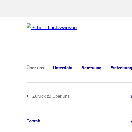
Zur Bereich
Zur Hilfsna
Zu
Zu
Global
Navigation
(aktiv)
Über uns
Unterricht
Betreuung
Freizeitan
Zurück zu Über uns
Portrait