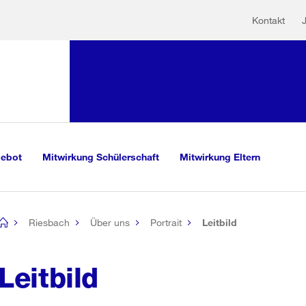
Hilfs
Sprunglink:
Kontakt
Navigation
sauswahl
vigation
m Inhalt
r Suche
gebot
Mitwirkung Schülerschaft
Mitwirkung Eltern
Riesbach
Über uns
Portrait
Leitbild
[no
title]
Leitbild