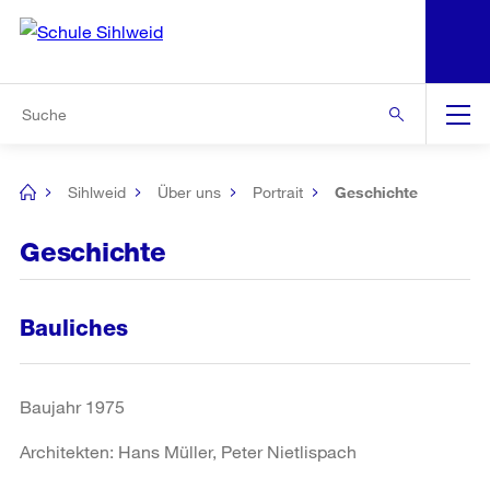
N
S
Zur Bereichsauswahl
Zur Hilfsnavigation
Zum Inhalt
Zur Suche
Suche
Global
Navigation
Sihlweid
Über uns
Portrait
Geschichte
[no
title]
Geschichte
Bauliches
Baujahr 1975
Architekten: Hans Müller, Peter Nietlispach