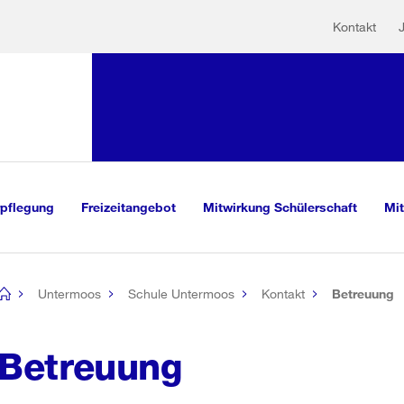
Hilfs
Sprunglink:
Kontakt
Navigation
sauswahl
vigation
m Inhalt
r Suche
rpflegung
Freizeitangebot
Mitwirkung Schülerschaft
Mit
Untermoos
Schule Untermoos
Kontakt
Betreuung
[no
title]
Betreuung