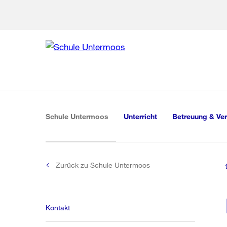
Zur Bereich
Zur Hilfsna
Zu
Zu
Global
Navigation
(aktiv)
Schule Untermoos
Unterricht
Betreuung & Ve
Zurück zu Schule Untermoos
Kontakt