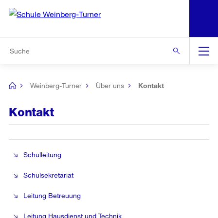
N
S
Zu den weiteren Informationen
Zur Bereichsauswahl
Zur Hilfsnavigation
Zum Inhalt
Zur Suche
Suche
Global
Navigation
Weinberg-Turner
Über uns
Kontakt
[no
title]
Kontakt
Schulleitung
Schulsekretariat
Leitung Betreuung
Leitung Hausdienst und Technik