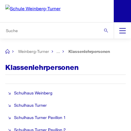
N
S
Zur Bereichsauswahl
Zur Hilfsnavigation
Zum Inhalt
Zur Suche
Suche
Global
Navigation
Weinberg-Turner
...
Klassenlehrpersonen
[no
title]
Klassenlehrpersonen
Schulhaus Weinberg
Schulhaus Turner
Schulhaus Turner Pavillon 1
Schulhaus Turner Pavillon 2