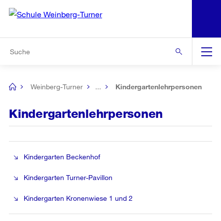
N
S
Zur Bereichsauswahl
Zur Hilfsnavigation
Zum Inhalt
Zur Suche
Suche
Global
Navigation
Weinberg-Turner
...
Kindergartenlehrpersonen
[no
title]
Kindergartenlehrpersonen
Kindergarten Beckenhof
Kindergarten Turner-Pavillon
Kindergarten Kronenwiese 1 und 2