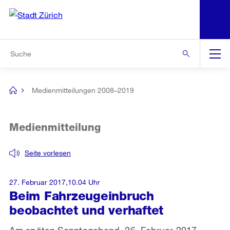
N
S
Zur Bereichsauswahl
Zur Hilfsnavigation
Zum Inhalt
Zur Suche
Suche
Global
Navigation
Medienmitteilungen 2008–2019
[no
title]
Medienmitteilung
Seite vorlesen
27. Februar 2017,10.04 Uhr
Beim Fahrzeugeinbruch
beobachtet und verhaftet
Am späten Sonntagabend, 26. Februar 2017,