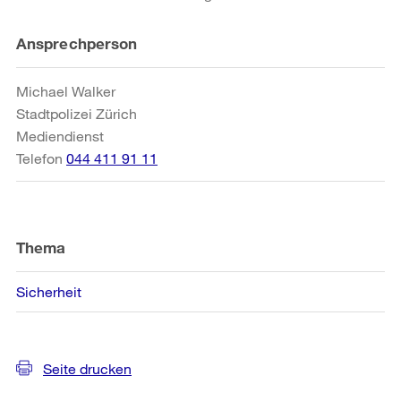
Weitere
Ansprechperson
Informationen
Michael Walker
Stadtpolizei Zürich
Mediendienst
Telefon
044 411 91 11
Thema
Sicherheit
Seite drucken