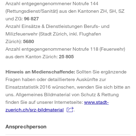
Anzahl entgegengenommener Notrufe 144
(Rettungsdienst/Sanität) aus den Kantonen ZH, SH, SZ
und ZG:
96 827
Anzahl Einsätze & Dienstleistungen Berufs- und
Milizfeuerwehr (Stadt Zürich, inkl. Flughafen
Zürich):
5680
Anzahl entgegengenommener Notrufe 118 (Feuerwehr)
aus dem Kanton Zürich:
25 805
Hinweis an Medienschaffende:
Sollten Sie ergänzende
Fragen haben oder detailliertere Auskünfte zur
Einsatzstatistik 2016 wünschen, wenden Sie sich bitte an
uns. Allgemeines Bildmaterial von Schutz & Rettung
finden Sie auf unserer Internetseite:
www.stadt-
zuerich.ch/srz-bildmaterial
.
Weitere
Ansprechperson
Informationen