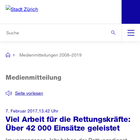
N
S
Zur Bereichsauswahl
Zur Hilfsnavigation
Zum Inhalt
Zur Suche
Suche
Global
Navigation
Medienmitteilungen 2008–2019
[no
title]
Medienmitteilung
Seite vorlesen
7. Februar 2017,13.42 Uhr
Viel Arbeit für die Rettungskräfte:
Über 42 000 Einsätze geleistet
Im vergangenen Jahr haben der Rettungsdienst