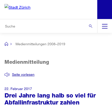
N
S
Zur Bereichsauswahl
Zur Hilfsnavigation
Zum Inhalt
Zur Suche
Suche
Global
Navigation
Medienmitteilungen 2008–2019
[no
title]
Medienmitteilung
Seite vorlesen
22. Februar 2017
Drei Jahre lang halb so viel für
Abfallinfrastruktur zahlen