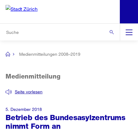
N
S
Zur Bereichsauswahl
Zur Hilfsnavigation
Zum Inhalt
Zur Suche
Suche
Global
Navigation
Medienmitteilungen 2008–2019
[no
title]
Medienmitteilung
Seite vorlesen
5. Dezember 2018
Betrieb des Bundesasylzentrums
nimmt Form an