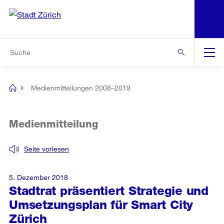
N
S
Zur Bereichsauswahl
Zur Hilfsnavigation
Zum Inhalt
Zur Suche
Suche
Global
Navigation
Medienmitteilungen 2008–2019
[no
title]
Medienmitteilung
Seite vorlesen
5. Dezember 2018
Stadtrat präsentiert Strategie und
Umsetzungsplan für Smart City
Zürich