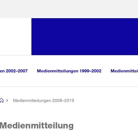
Sprunglink:
Navigation
sauswahl
vigation
m Inhalt
r Suche
gen 2002–2007
Medienmitteilungen 1999–2002
Medienmittei
Medienmitteilungen 2008–2019
[no
title]
Medienmitteilung