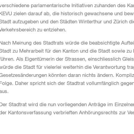
verschiedene parlamentarische Initiativen zuhanden des Ka
KEVU zielen darauf ab, die historisch gewachsene und be
Stadt aufzugeben und den Städten Winterthur und Zürich d
Verkehrsbereich zu entziehen.
Nach Meinung des Stadtrats würde die beabsichtigte Auft
Stadt zu Mehrarbeit für den Kanton und die Stadt sowie zu I
führen. Als Eigentümerin der Strassen, einschliesslich Gle
würde die Stadt für vielerlei weiterhin die Verantwortung t
Gesetzesänderungen könnten daran nichts ändern. Komplizi
Folge. Daher spricht sich der Stadtrat vollumfänglich geg
aus.
Der Stadtrat wird die nun vorliegenden Anträge im Einzelne
der Kantonsverfassung verbrieften Anhörungsrechts zur V
Weitere