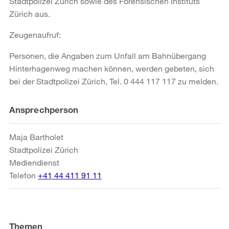
Stadtpolizei Zürich sowie des Forensischen Instituts
Zürich aus.
Zeugenaufruf:
Personen, die Angaben zum Unfall am Bahnübergang
Hinterhagenweg machen können, werden gebeten, sich
bei der Stadtpolizei Zürich, Tel. 0 444 117 117 zu melden.
Weitere
Ansprechperson
Informationen
Maja Bartholet
Stadtpolizei Zürich
Mediendienst
Telefon
+41 44 411 91 11
Themen