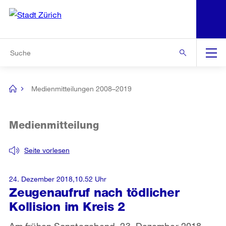
N
S
Zur Bereichsauswahl
Zur Hilfsnavigation
Zum Inhalt
Zur Suche
Suche
Global
Navigation
Medienmitteilungen 2008–2019
[no
title]
Medienmitteilung
Seite vorlesen
24. Dezember 2018,10.52 Uhr
Zeugenaufruf nach tödlicher
Kollision im Kreis 2
Am frühen Sonntagabend, 23. Dezember 2018,