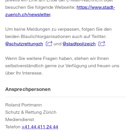
besuchen Sie folgende Webseite:
https://www.stadt-
zuerich.ch/newsletter
.
Um keine Meldungen zu verpassen, folgen Sie den
beiden Blaulichtorganisationen auch auf Twitter:
@schutzrettungzh
und
@stadtpolizeizh
.
Wenn Sie weitere Fragen haben, stehen wir Ihnen
selbstverständlich gerne zur Verfügung und freuen uns
über Ihr Interesse.
Weitere
Ansprechpersonen
Informationen
Roland Portmann
Schutz & Rettung Zürich
Mediendienst
Telefon
+41 44 411 24 44