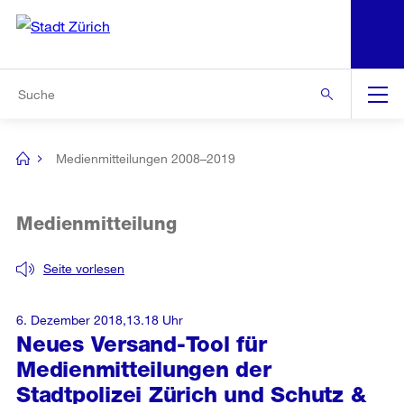
N
S
Zur Bereichsauswahl
Zur Hilfsnavigation
Zum Inhalt
Zur Suche
Suche
Global
Navigation
Medienmitteilungen 2008–2019
[no
title]
Medienmitteilung
Seite vorlesen
6. Dezember 2018,13.18 Uhr
Neues Versand-Tool für
Medienmitteilungen der
Stadtpolizei Zürich und Schutz &