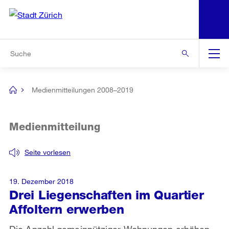
N
S
Zur Bereichsauswahl
Zur Hilfsnavigation
Zum Inhalt
Zur Suche
Suche
Global
Navigation
Medienmitteilungen 2008–2019
[no
title]
Medienmitteilung
Seite vorlesen
19. Dezember 2018
Drei Liegenschaften im Quartier
Affoltern erwerben
Die Anzahl gemeinnütziger Wohnungen erhöhen,