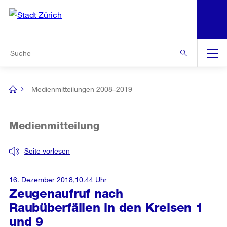
N
S
Zur Bereichsauswahl
Zur Hilfsnavigation
Zum Inhalt
Zur Suche
Suche
Global
Navigation
Medienmitteilungen 2008–2019
[no
title]
Medienmitteilung
Seite vorlesen
16. Dezember 2018,10.44 Uhr
Zeugenaufruf nach
Raubüberfällen in den Kreisen 1
und 9