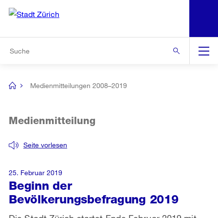
N
S
Zur Bereichsauswahl
Zur Hilfsnavigation
Zum Inhalt
Zur Suche
Suche
Global
Navigation
Medienmitteilungen 2008–2019
[no
title]
Medienmitteilung
Seite vorlesen
25. Februar 2019
Beginn der
Bevölkerungsbefragung 2019
Die Stadt Zürich startet Ende Februar 2019 mit