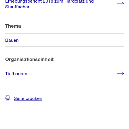
Erhebungsbericht 2018 zum Hardplatz und
Informationen
Stauffacher
Thema
Bauen
Organisationseinheit
Tiefbauamt
Seite drucken