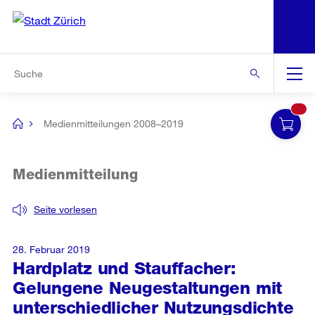
N
S
Zur Bereichsauswahl
Zur Hilfsnavigation
Zum Inhalt
Zur Suche
Suche
Global
Navigation
Medienmitteilungen 2008–2019
[no
title]
Medienmitteilung
Seite vorlesen
28. Februar 2019
Hardplatz und Stauffacher:
Gelungene Neugestaltungen mit
unterschiedlicher Nutzungsdichte