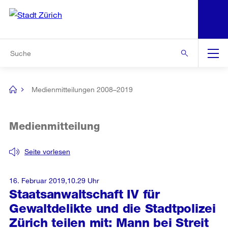
N
S
Zur Bereichsauswahl
Zur Hilfsnavigation
Zum Inhalt
Zur Suche
Suche
Global
Navigation
Medienmitteilungen 2008–2019
[no
title]
Medienmitteilung
Seite vorlesen
16. Februar 2019,10.29 Uhr
Staatsanwaltschaft IV für
Gewaltdelikte und die Stadtpolizei
Zürich teilen mit: Mann bei Streit