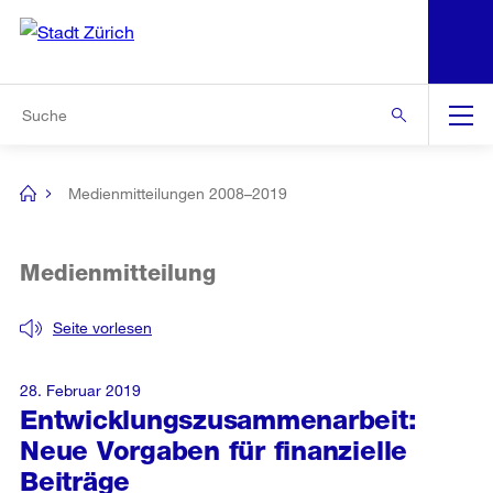
N
S
Zur Bereichsauswahl
Zur Hilfsnavigation
Zum Inhalt
Zur Suche
Suche
Global
Navigation
Medienmitteilungen 2008–2019
[no
title]
Medienmitteilung
Seite vorlesen
28. Februar 2019
Entwicklungszusammenarbeit:
Neue Vorgaben für finanzielle
Beiträge