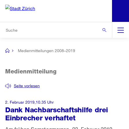
N
S
Zur Bereichsauswahl
Zur Hilfsnavigation
Zum Inhalt
Zur Suche
Suche
Global
Navigation
Medienmitteilungen 2008–2019
[no
title]
Medienmitteilung
Seite vorlesen
2. Februar 2019,10.35 Uhr
Dank Nachbarschaftshilfe drei
Einbrecher verhaftet
Am frühen Samstagmorgen, 02. Februar 2019,