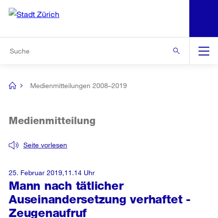
N
S
Zur Bereichsauswahl
Zur Hilfsnavigation
Zum Inhalt
Zur Suche
Suche
Global
Navigation
Medienmitteilungen 2008–2019
[no
title]
Medienmitteilung
Seite vorlesen
25. Februar 2019,11.14 Uhr
Mann nach tätlicher
Auseinandersetzung verhaftet -
Zeugenaufruf