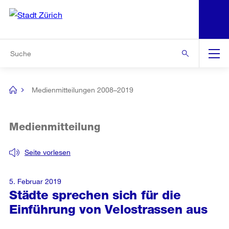
N
S
Zur Bereichsauswahl
Zur Hilfsnavigation
Zum Inhalt
Zur Suche
Suche
Global
Navigation
Medienmitteilungen 2008–2019
[no
title]
Medienmitteilung
Seite vorlesen
5. Februar 2019
Städte sprechen sich für die
Einführung von Velostrassen aus