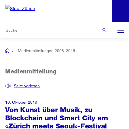
N
S
Zur Bereichsauswahl
Zur Hilfsnavigation
Zum Inhalt
Zur Suche
Suche
Global
Navigation
Medienmitteilungen 2008–2019
[no
title]
Medienmitteilung
Seite vorlesen
10. Oktober 2019
Von Kunst über Musik, zu
Blockchain und Smart City am
«Zürich meets Seoul»-Festival