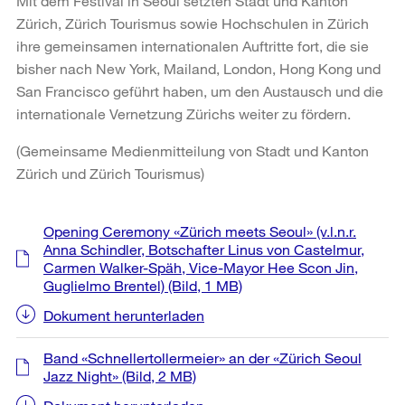
Mit dem Festival in Seoul setzten Stadt und Kanton
Zürich, Zürich Tourismus sowie Hochschulen in Zürich
ihre gemeinsamen internationalen Auftritte fort, die sie
bisher nach New York, Mailand, London, Hong Kong und
San Francisco geführt haben, um den Austausch und die
internationale Vernetzung Zürichs weiter zu fördern.
(Gemeinsame Medienmitteilung von Stadt und Kanton
Zürich und Zürich Tourismus)
Weitere
Opening Ceremony «Zürich meets Seoul» (v.l.n.r.
Informationen
Anna Schindler, Botschafter Linus von Castelmur,
Carmen Walker-Späh, Vice-Mayor Hee Scon Jin,
Guglielmo Brentel)
(Bild, 1 MB)
Dokument herunterladen
Band «Schnellertollermeier» an der «Zürich Seoul
Jazz Night»
(Bild, 2 MB)