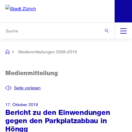
N
S
Zur Bereichsauswahl
Zur Hilfsnavigation
Zum Inhalt
Zur Suche
Suche
Global
Navigation
Medienmitteilungen 2008–2019
[no
title]
Medienmitteilung
Seite vorlesen
17. Oktober 2019
Bericht zu den Einwendungen
gegen den Parkplatzabbau in
Höngg