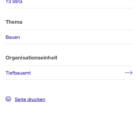
Informationen
13 StrG
Thema
Bauen
Organisationseinheit
Tiefbauamt
Seite drucken