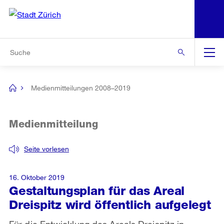
N
S
Zur Bereichsauswahl
Zur Hilfsnavigation
Zum Inhalt
Zur Suche
Suche
Global
Navigation
Medienmitteilungen 2008–2019
[no
title]
Medienmitteilung
Seite vorlesen
16. Oktober 2019
Gestaltungsplan für das Areal
Dreispitz wird öffentlich aufgelegt
Für die Entwicklung des Areals Dreispitz in