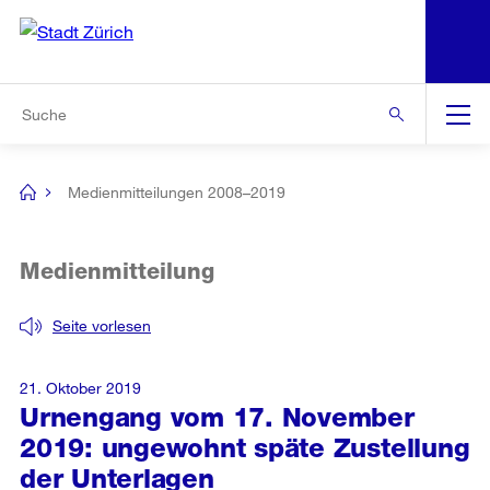
N
S
Zur Bereichsauswahl
Zur Hilfsnavigation
Zum Inhalt
Zur Suche
Suche
Global
Navigation
Medienmitteilungen 2008–2019
[no
title]
Medienmitteilung
Seite vorlesen
21. Oktober 2019
Urnengang vom 17. November
2019: ungewohnt späte Zustellung
der Unterlagen