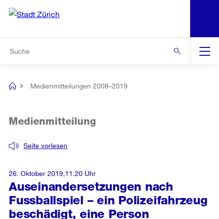
N
S
Zur Bereichsauswahl
Zur Hilfsnavigation
Zum Inhalt
Zur Suche
Suche
Global
Navigation
Medienmitteilungen 2008–2019
[no
title]
Medienmitteilung
Seite vorlesen
26. Oktober 2019,11.20 Uhr
Auseinandersetzungen nach
Fussballspiel – ein Polizeifahrzeug
beschädigt, eine Person