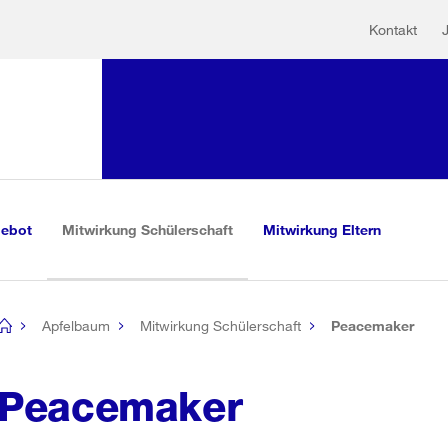
Hilfs
Sprunglink:
Kontakt
Navigation
sauswahl
vigation
m Inhalt
r Suche
(aktiv)
gebot
Mitwirkung Schülerschaft
Mitwirkung Eltern
Apfelbaum
Mitwirkung Schülerschaft
Peacemaker
[no
title]
Peacemaker