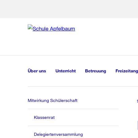
Zur Bereich
Zur Hilfsna
Zu
Zu
Global
Navigation
Über uns
Unterricht
Betreuung
Freizeitan
Mitwirkung Schülerschaft
Klassenrat
Delegiertenversammlung