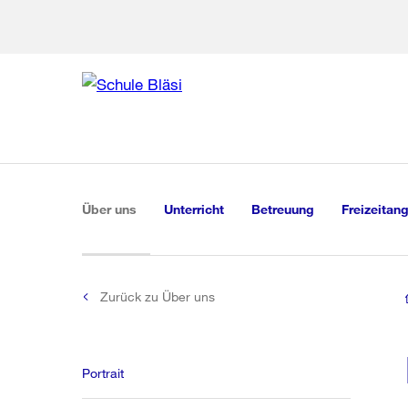
Zur Bereich
Zur Hilfsna
Zu
Zu
Global
Navigation
(aktiv)
Über uns
Unterricht
Betreuung
Freizeitan
Zurück zu Über uns
Portrait