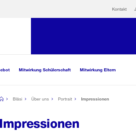
Hilfs
Sprunglink:
Kontakt
Navigation
sauswahl
vigation
m Inhalt
r Suche
gebot
Mitwirkung Schülerschaft
Mitwirkung Eltern
Bläsi
Über uns
Portrait
Impressionen
[no
title]
Impressionen