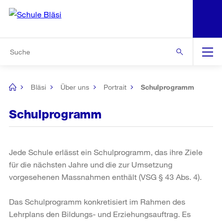
N
S
Zur Bereichsauswahl
Zur Hilfsnavigation
Zum Inhalt
Zur Suche
Suche
Global
Navigation
Bläsi
Über uns
Portrait
Schulprogramm
[no
title]
Schulprogramm
Jede Schule erlässt ein Schulprogramm, das ihre Ziele
für die nächsten Jahre und die zur Umsetzung
vorgesehenen Massnahmen enthält (VSG § 43 Abs. 4).
Das Schulprogramm konkretisiert im Rahmen des
Lehrplans den Bildungs- und Erziehungsauftrag. Es