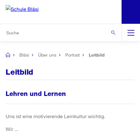
N
S
Zur Bereichsauswahl
Zur Hilfsnavigation
Zum Inhalt
Zur Suche
Suche
Global
Navigation
Bläsi
Über uns
Portrait
Leitbild
[no
title]
Leitbild
Lehren und Lernen
Uns ist eine motivierende Lernkultur wichtig.
Wir ...