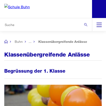
N
S
Zur Bereichsauswahl
Zur Hilfsnavigation
Zum Inhalt
Zur Suche
Suche
Global
Navigation
Buhn
...
Klassenübergreifende Anlässe
[no
title]
Klassenübergreifende Anlässe
Begrüssung der 1. Klasse