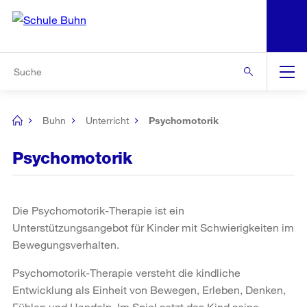
N
S
Zu den weiteren Informationen
Zur Bereichsauswahl
Zur Hilfsnavigation
Zum Inhalt
Zur Suche
Suche
Global
Navigation
Buhn
Unterricht
Psychomotorik
[no
title]
Psychomotorik
Die Psychomotorik-Therapie ist ein
Unterstützungsangebot für Kinder mit Schwierigkeiten im
Bewegungsverhalten.
Psychomotorik-Therapie versteht die kindliche
Entwicklung als Einheit von Bewegen, Erleben, Denken,
Fühlen und Handeln. Im Spiel setzt das Kind seine