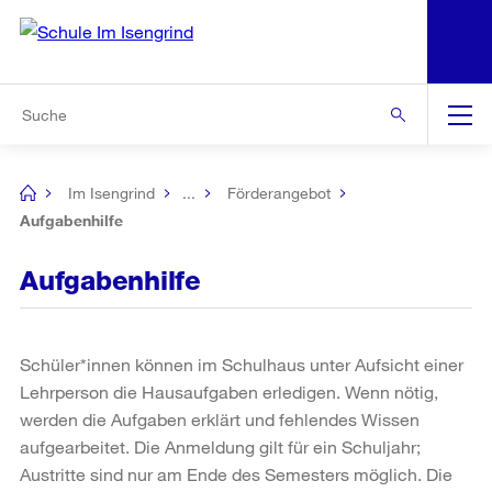
N
S
Zur Bereichsauswahl
Zur Hilfsnavigation
Zum Inhalt
Zur Suche
Suche
Global
Navigation
Im Isengrind
...
Förderangebot
[no
title]
Aufgabenhilfe
Aufgabenhilfe
Schüler*innen können im Schulhaus unter Aufsicht einer
Lehrperson die Hausaufgaben erledigen. Wenn nötig,
werden die Aufgaben erklärt und fehlendes Wissen
aufgearbeitet. Die Anmeldung gilt für ein Schuljahr;
Austritte sind nur am Ende des Semesters möglich. Die