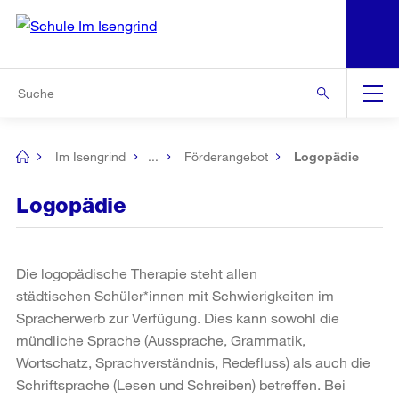
N
S
Zu den weiteren Informationen
Zur Bereichsauswahl
Zur Hilfsnavigation
Zum Inhalt
Zur Suche
Suche
Global
Navigation
Im Isengrind
...
Förderangebot
Logopädie
[no
title]
Logopädie
Die logopädische Therapie steht allen
städtischen Schüler*innen mit Schwierigkeiten im
Spracherwerb zur Verfügung. Dies kann sowohl die
mündliche Sprache (Aussprache, Grammatik,
Wortschatz, Sprachverständnis, Redefluss) als auch die
Schriftsprache (Lesen und Schreiben) betreffen. Bei