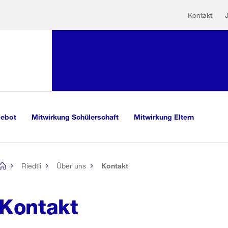
Hilfs
Sprunglink:
Kontakt
Navigation
mationen
sauswahl
vigation
m Inhalt
r Suche
gebot
Mitwirkung Schülerschaft
Mitwirkung Eltern
Riedtli
Über uns
Kontakt
[no
title]
Kontakt