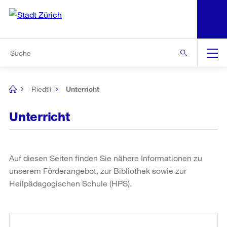
N
S
Zu den weiteren Informationen
Zur Bereichsauswahl
Zur Hilfsnavigation
Zum Inhalt
Zur Suche
Suche
Global
Navigation
Riedtli
Unterricht
[no
title]
Unterricht
Auf diesen Seiten finden Sie nähere Informationen zu
unserem Förderangebot, zur Bibliothek sowie zur
Heilpädagogischen Schule (HPS).
Weitere
Informationen