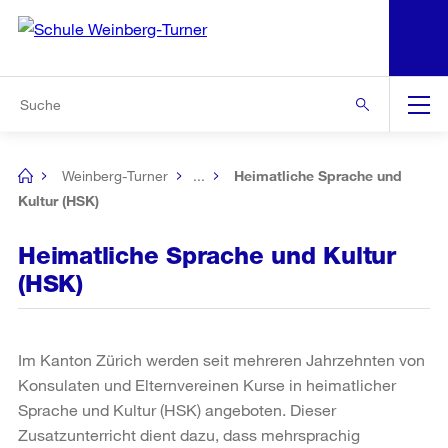
N
S
Zu den weiteren Informationen
Zur Bereichsauswahl
Zur Hilfsnavigation
Zum Inhalt
Zur Suche
Suche
Global
Navigation
Weinberg-Turner
...
Heimatliche Sprache und
[no
title]
Kultur (HSK)
Heimatliche Sprache und Kultur
(HSK)
Im Kanton Zürich werden seit mehreren Jahrzehnten von
Konsulaten und Elternvereinen Kurse in heimatlicher
Sprache und Kultur (HSK) angeboten. Dieser
Zusatzunterricht dient dazu, dass mehrsprachig