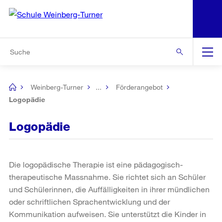
N
S
Zu den weiteren Informationen
Zur Bereichsauswahl
Zur Hilfsnavigation
Zum Inhalt
Zur Suche
Suche
Global
Navigation
Weinberg-Turner
...
Förderangebot
[no
title]
Logopädie
Logopädie
Die logopädische Therapie ist eine pädagogisch-
therapeutische Massnahme. Sie richtet sich an Schüler
und Schülerinnen, die Auffälligkeiten in ihrer mündlichen
oder schriftlichen Sprachentwicklung und der
Kommunikation aufweisen. Sie unterstützt die Kinder in