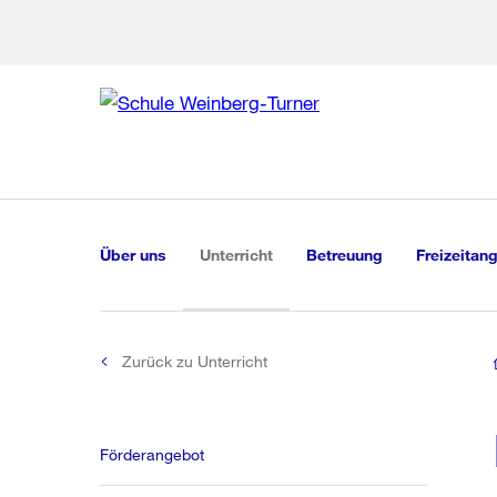
Zur Bereich
Zur Hilfsna
Zu
Zu
Global
Navigation
(aktiv)
Über uns
Unterricht
Betreuung
Freizeitan
Zurück zu Unterricht
Förderangebot