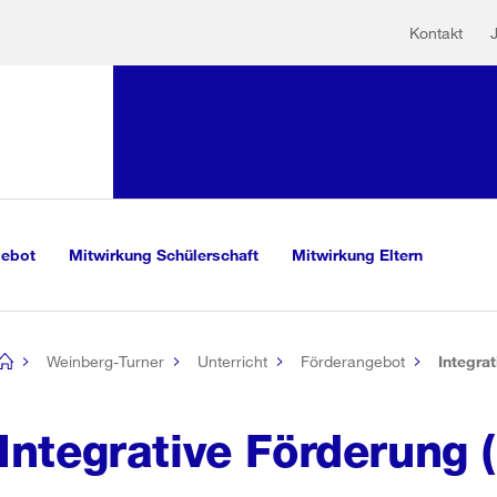
Hilfs
Sprunglink:
Kontakt
Navigation
sauswahl
vigation
m Inhalt
r Suche
gebot
Mitwirkung Schülerschaft
Mitwirkung Eltern
Weinberg-Turner
Unterricht
Förderangebot
Integrat
[no
title]
Integrative Förderung (