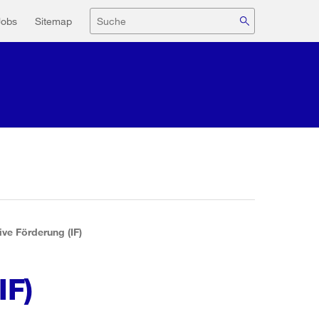
navigation
Suche
Jobs
Sitemap
ive Förderung (IF)
IF)