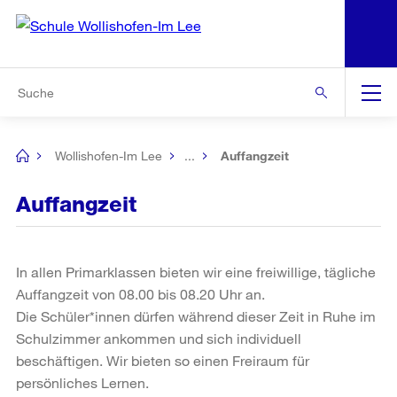
N
S
Zur Bereichsauswahl
Zur Hilfsnavigation
Zum Inhalt
Zur Suche
Suche
Global
Navigation
Wollishofen-Im Lee
...
Auffangzeit
[no
title]
Auffangzeit
In allen Primarklassen bieten wir eine freiwillige, tägliche
Auffangzeit von 08.00 bis 08.20 Uhr an.
Die Schüler*innen dürfen während dieser Zeit in Ruhe im
Schulzimmer ankommen und sich individuell
beschäftigen. Wir bieten so einen Freiraum für
persönliches Lernen.