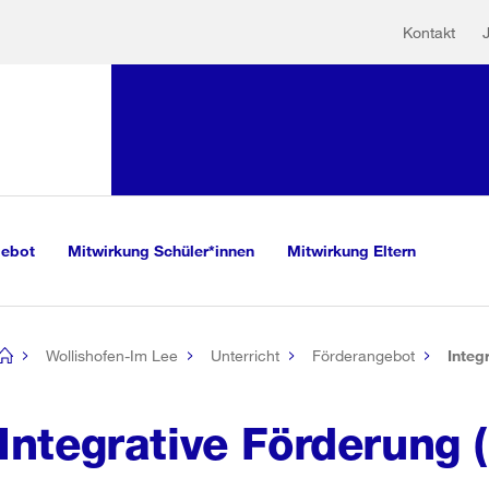
Hilfs
Sprunglink:
Kontakt
Navigation
sauswahl
vigation
m Inhalt
r Suche
gebot
Mitwirkung Schüler*innen
Mitwirkung Eltern
Wollishofen-Im Lee
Unterricht
Förderangebot
Integ
[no
title]
Integrative Förderung (