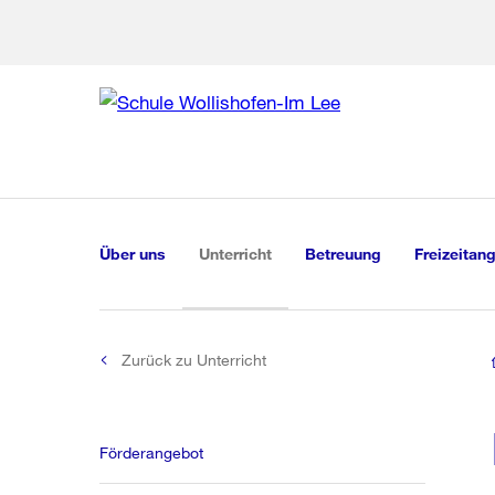
Zur Bereich
Zur Hilfsna
Zu
Zu
Global
Navigation
(aktiv)
Über uns
Unterricht
Betreuung
Freizeitan
Zurück zu Unterricht
Förderangebot