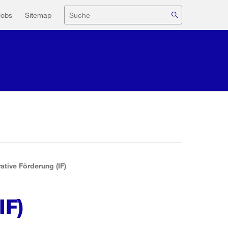
navigation
Suche
Jobs
Sitemap
rative Förderung (IF)
IF)