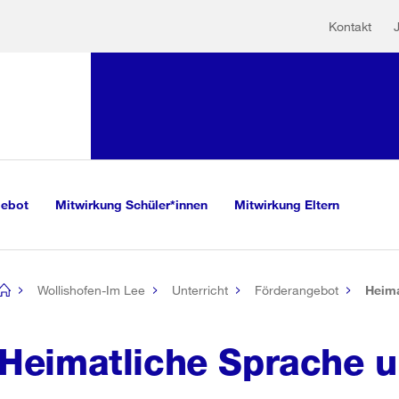
Hilfs
Sprunglink:
Kontakt
Navigation
mationen
sauswahl
vigation
m Inhalt
r Suche
gebot
Mitwirkung Schüler*innen
Mitwirkung Eltern
Wollishofen-Im Lee
Unterricht
Förderangebot
Heima
[no
title]
Heimatliche Sprache u