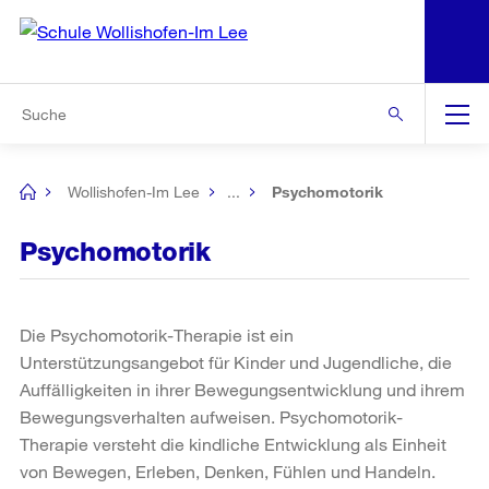
N
S
Zu den weiteren Informationen
Zur Bereichsauswahl
Zur Hilfsnavigation
Zum Inhalt
Zur Suche
Suche
Global
Navigation
Wollishofen-Im Lee
...
Psychomotorik
[no
title]
Psychomotorik
Die Psychomotorik-Therapie ist ein
Unterstützungsangebot für Kinder und Jugendliche, die
Auffälligkeiten in ihrer Bewegungsentwicklung und ihrem
Bewegungsverhalten aufweisen. Psychomotorik-
Therapie versteht die kindliche Entwicklung als Einheit
von Bewegen, Erleben, Denken, Fühlen und Handeln.