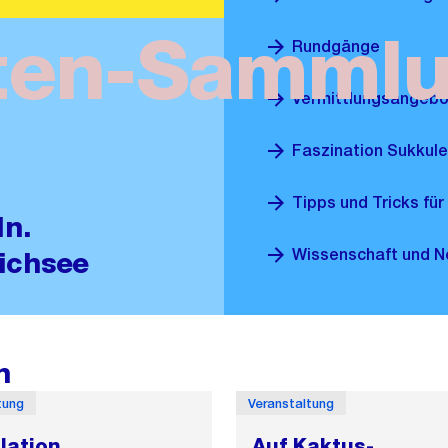
ten-Samml
Rundgänge
Vermittlungsangeb
Faszination Sukkul
Tipps und Tricks für
ln.
Wissenschaft und N
richsee
n
tung
Veranstaltung
llation
Auf Kaktus-