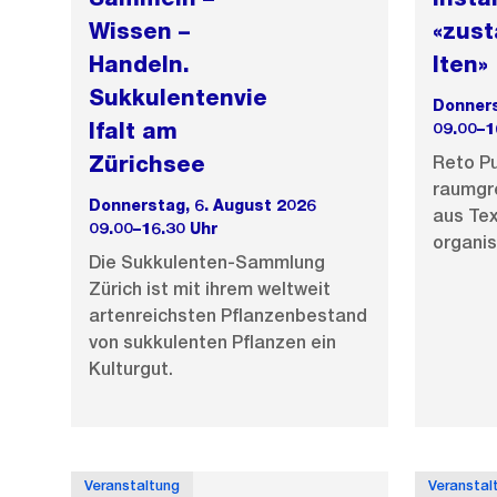
Wissen –
«zus
Handeln.
lten»
Sukkulentenvie
Donners
lfalt am
09.00–1
Zürichsee
Reto Pu
raumgre
Donnerstag, 6. August 2026
aus Tex
09.00–16.30 Uhr
organis
Die Sukkulenten-Sammlung
Zürich ist mit ihrem weltweit
artenreichsten Pflanzenbestand
von sukkulenten Pflanzen ein
Kulturgut.
Veranstaltung
Veranstal